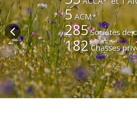
ACCA* et 1 AI
5
ACM*
285
Sociétés de 
182
Chasses priv