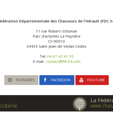
édération Départementale des Chasseurs de l'Hérault (FDC 3
11 rue Robert-Schuman
Parc d'activités La Peyrière
CS 90010
34433 Saint-Jean-de-Vedas Cedex
Tel:
04 67 42 41 55
E-mail :
contact@fdc34.com
HORAIRES
FACEBOOK
YOUTUBE
La Fédér
ccitanie
www.chas