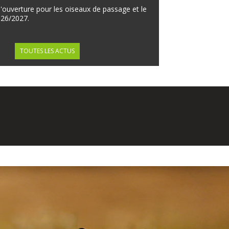
à trouver des point
d'ouverture pour les oiseaux de passage et le
en construisent, les
026/2027.
TOUTES LES ACTUS