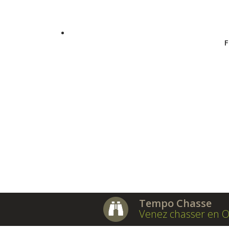
F
Tempo Chasse
Venez chasser en O