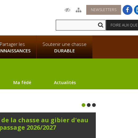
NEWSLETTERS
FOIRE AUX QU
Partager les
Soutenir une chasse
NNAISSANCES
DURABLE
Ma fédé
Actualités
de la chasse au gibier d'eau
ABREUVOIR
 passage 2026/2027
23/07/2026
HER
En cette période d