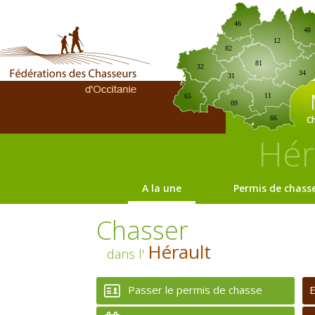
46
48
12
82
81
32
34
31
11
65
09
C
66
Hér
A la une
Permis de chass
Chasser
Hérault
dans l'
Passer le permis de chasse
E