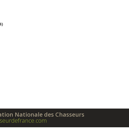
4)
ation Nationale des Chasseurs
seurdefrance.com