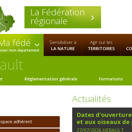
La Fédération
régionale
30
Ma fédé
Sensibiliser à
Agir sur les
LA NATURE
TERRITOIRES
CO
hoisir mon departement
ault
er
Règlementation générale
Formations
Actualités
Dates d'ouverture 
et aux oiseaux de
space adhérent
27/07/2026
HERAULT