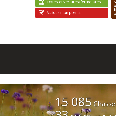
Dates ouvertures/fermetures
S
b
t
Valider mon permis
p
15 085
Chasse
33