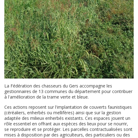
La Fédération des chasseurs du Gers accompagne les
gestionnaires de 13 communes du département pour contribuer
à l'amélioration de la trame verte et bleue.
Ces actions reposent sur l'implantation de couverts faunistiques
(céréaliers, enherbés ou mellifères) ainsi que sur la gestion
adaptée des milieux enherbés existants. Ces espaces jouent un
rôle essentiel en offrant aux espèces des lieux pour se nourrir,
se reproduire et se protéger. Les parcelles contractualisées sont
mises à disposition par des agriculteurs, des particuliers ou des