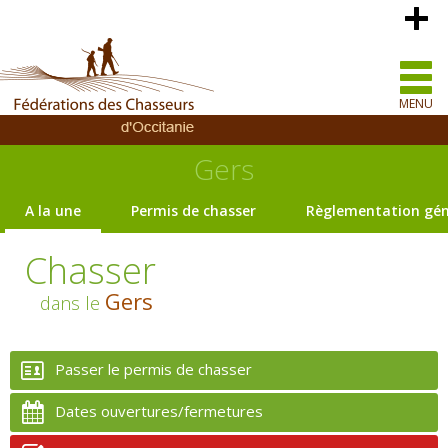
MENU
Gers
A la une
Permis de chasser
Règlementation gén
Chasser
Gers
dans le
Passer le permis de chasser
Dates ouvertures/fermetures