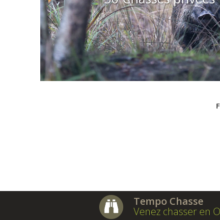
F
Tempo Chasse
Venez chasser en O