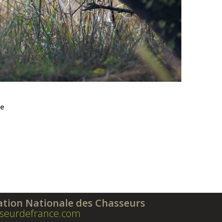
ne
ation Nationale des Chasseurs
seurdefrance.com