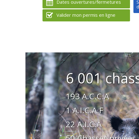
Dates ouvertures/fermetures
S
d
Valider mon permis en ligne
6 001 chas
193 A.C.C.A
1 A.I.C.A.F
22 A.I.C.A
50 Chasses privées