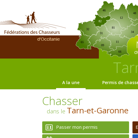
46
48
12
82
81
32
34
31
11
65
09
C
66
Tar
A la une
Permis de chass
Chasser
Tarn-et-Garonne
dans le
Passer mon permis
E