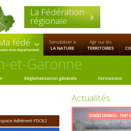
La Fédération
régionale
30
Ma fédé
Sensibiliser à
Agir sur les
LA NATURE
TERRITOIRES
CO
hoisir mon departement
n-et-Garonne
er
Règlementation générale
Formations
Actualités
space Adhérent FDC82