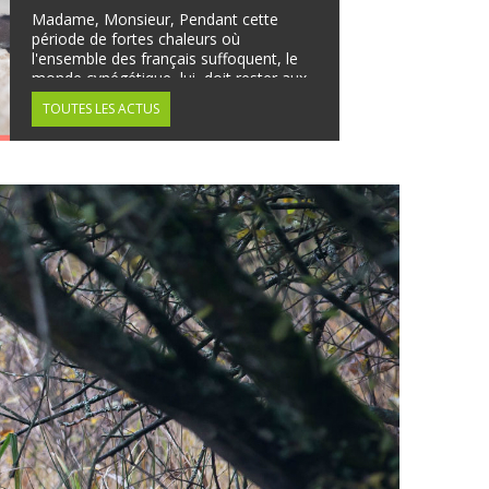
Madame, Monsieur, Pendant cette
période de fortes chaleurs où
l'ensemble des français suffoquent, le
monde cynégétique, lui, doit rester aux
aguets, pour protéger les cultures de
TOUTES LES ACTUS
nos...
e
Du changement 
colliers de repér
talkies-walk