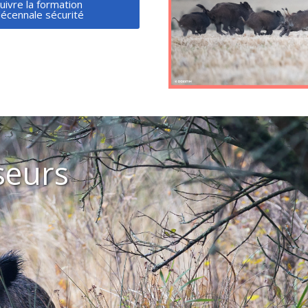
uivre la formation
écennale sécurité
Chasses estivales - point d
situation
seurs