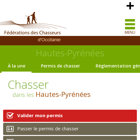
MENU
Hautes-Pyrénées
À la une
Permis de chasser
Règlementation gén
Chasser
Hautes-Pyrénées
dans les
Valider mon permis
Passer le permis de chasser