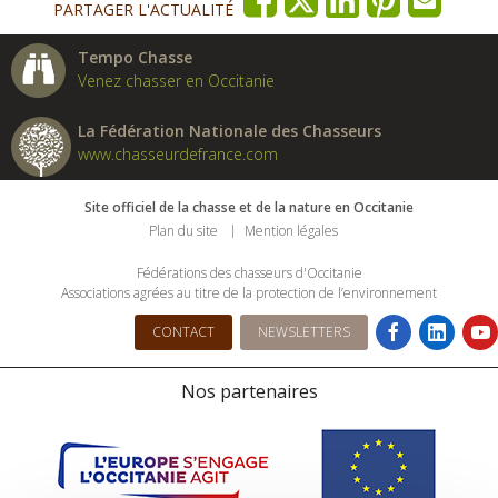
PARTAGER L'ACTUALITÉ
Tempo Chasse
Venez chasser en Occitanie
La Fédération Nationale des Chasseurs
www.chasseurdefrance.com
Site officiel de la chasse et de la nature en Occitanie
Plan du site
Mention légales
Fédérations des chasseurs d'Occitanie
Associations agrées au titre de la protection de l’environnement
CONTACT
NEWSLETTERS
Nos partenaires