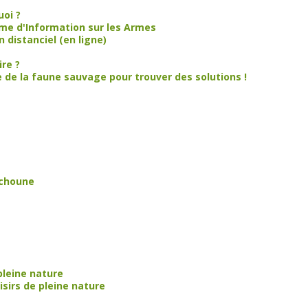
uoi ?
tème d'Information sur les Armes
 distanciel (en ligne)
ire ?
re de la faune sauvage pour trouver des solutions !
achoune
pleine nature
isirs de pleine nature