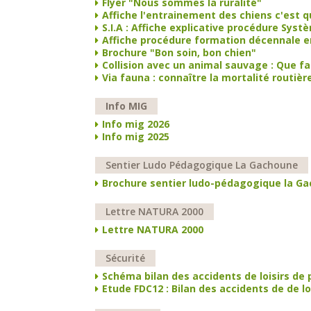
Flyer "Nous sommes la ruralité"
Affiche l'entrainement des chiens c'est q
S.I.A : Affiche explicative procédure Sys
Affiche procédure formation décennale en
Brochure "Bon soin, bon chien"
Collision avec un animal sauvage : Que fa
Via fauna : connaître la mortalité routiè
Info MIG
Info mig 2026
Info mig 2025
Sentier Ludo Pédagogique La Gachoune
Brochure sentier ludo-pédagogique la G
Lettre NATURA 2000
Lettre NATURA 2000
Sécurité
Schéma bilan des accidents de loisirs de 
Etude FDC12 : Bilan des accidents de de lo