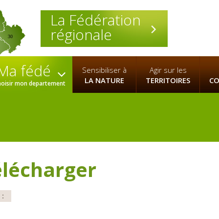
La Fédération
régionale
30
Ma fédé
Sensibiliser à
Agir sur les
LA NATURE
TERRITOIRES
CO
hoisir mon departement
élécharger
 :