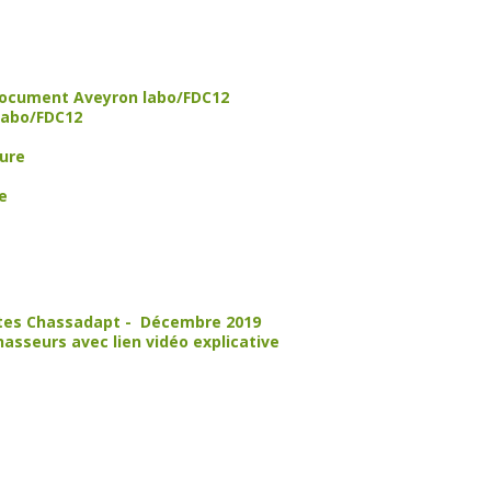
 document Aveyron labo/FDC12
labo/FDC12
ture
e
ntes Chassadapt - Décembre 2019
asseurs avec lien vidéo explicative