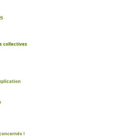
25
s collectives
xplication
s
concernés !