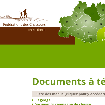
46
48
12
82
81
32
34
31
11
65
09
C
66
Documents à t
Liste des menus (cliquez pour y accéder)
Piégeage
Documents campagne de chasse