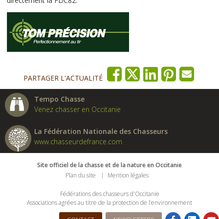
directement la FDC82.
PARTAGER L'ACTUALITÉ
Tempo Chasse
Venez chasser en Occitanie
La Fédération Nationale des Chasseurs
www.chasseurdefrance.com
Site officiel de la chasse et de la nature en Occitanie
Plan du site
Mention légales
Fédérations des chasseurs d'Occitanie
Associations agrées au titre de la protection de l’environnement