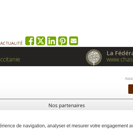
'ACTUALITÉ
La Fédér
ccitanie
www.chas
Assoc
Nos partenaires
xpérience de navigation, analyser et mesurer votre engagement 