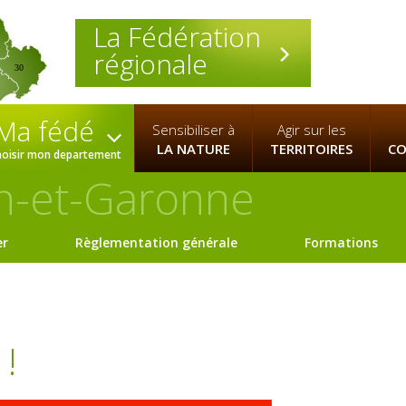
La Fédération
régionale
30
Ma fédé
Sensibiliser à
Agir sur les
LA NATURE
TERRITOIRES
CO
hoisir mon departement
n-et-Garonne
er
Règlementation générale
Formations
 !