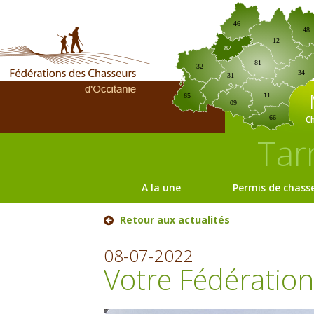
46
48
12
82
81
32
34
31
11
65
09
C
66
Tar
A la une
Permis de chass
Retour aux actualités
08-07-2022
Votre Fédération