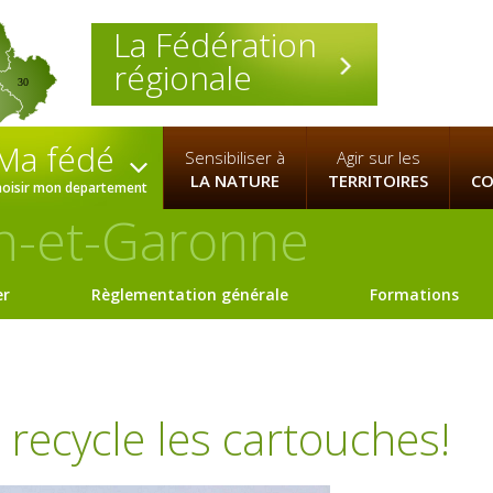
La Fédération
régionale
30
Ma fédé
Sensibiliser à
Agir sur les
LA NATURE
TERRITOIRES
CO
hoisir mon departement
n-et-Garonne
er
Règlementation générale
Formations
 recycle les cartouches!