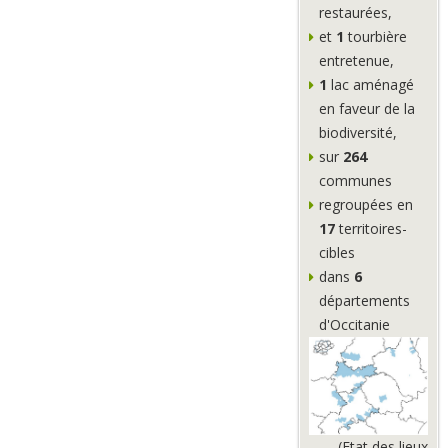
restaurées,
et
1
tourbière
entretenue,
1
lac aménagé
en faveur de la
biodiversité,
sur
264
communes
regroupées en
17
territoires-
cibles
dans
6
départements
d'Occitanie
(Etat des lieux