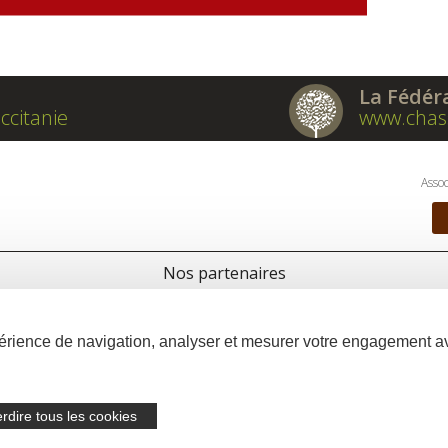
La Fédér
ccitanie
www.chas
Assoc
Nos partenaires
xpérience de navigation, analyser et mesurer votre engagement 
erdire tous les cookies