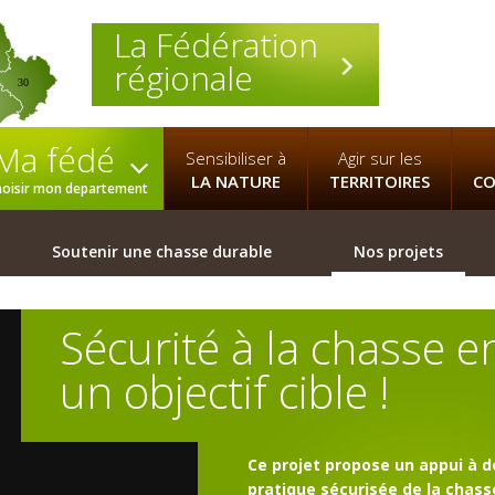
La Fédération
régionale
30
Ma fédé
Sensibiliser à
Agir sur les
LA NATURE
TERRITOIRES
CO
hoisir mon departement
Soutenir une chasse durable
Nos projets
Sécurité à la chasse e
un objectif cible !
Ce projet propose un appui à 
pratique sécurisée de la chass