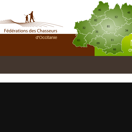
46
48
12
82
81
32
34
31
11
65
09
C
66