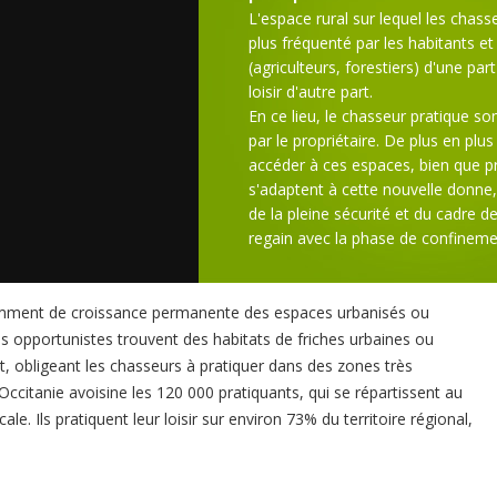
L'espace rural sur lequel les chasse
plus fréquenté par les habitants e
(agriculteurs, forestiers) d'une par
loisir d'autre part.
En ce lieu, le chasseur pratique son 
par le propriétaire. De plus en plu
accéder à ces espaces, bien que pr
s'adaptent à cette nouvelle donne,
de la pleine sécurité et du cadre d
regain avec la phase de confinement 
tamment de croissance permanente des espaces urbanisés ou
ces opportunistes trouvent des habitats de friches urbaines ou
, obligeant les chasseurs à pratiquer dans des zones très
citanie avoisine les 120 000 pratiquants, qui se répartissent au
le. Ils pratiquent leur loisir sur environ 73% du territoire régional,