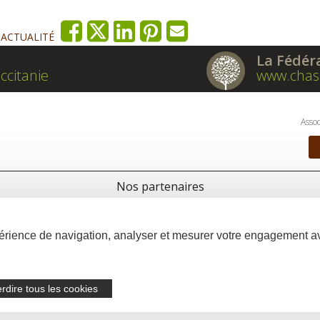
'ACTUALITÉ
La Fédér
ccitanie
www.chas
Assoc
Nos partenaires
xpérience de navigation, analyser et mesurer votre engagement 
erdire tous les cookies