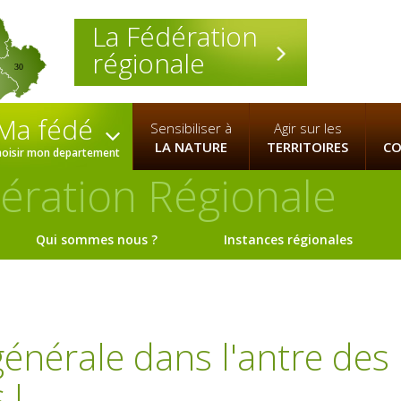
La Fédération
régionale
30
Ma fédé
Sensibiliser à
Agir sur les
LA NATURE
TERRITOIRES
CO
hoisir mon departement
ération Régionale
Qui sommes nous ?
Instances régionales
énérale dans l'antre des
 !