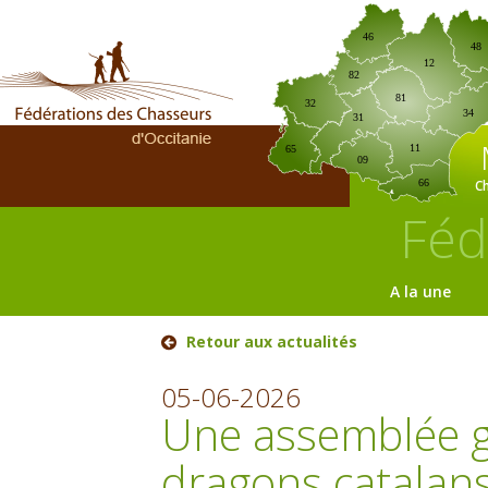
46
48
12
82
81
32
34
31
11
65
09
C
66
Féd
A la une
Retour aux actualités
05-06-2026
Une assemblée g
dragons catalans