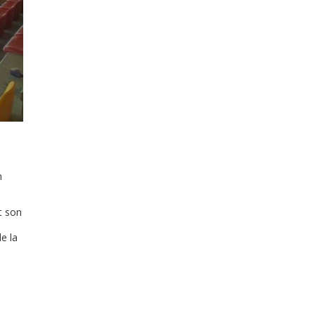
n
t son
e la