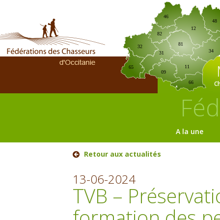
46
48
12
82
81
32
34
31
11
65
09
C
66
Féd
A la une
Retour aux actualités
13-06-2024
TVB – Préservati
formation des p