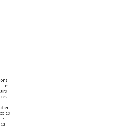
ions
. Les
eurs
 ces
ifier
icoles
ne
des