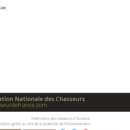
tale
ation Nationale des Chasseurs
seurdefrance.com
Fédérations des chasseurs d'Occitanie
iations agrées au titre de la protection de l’environnement