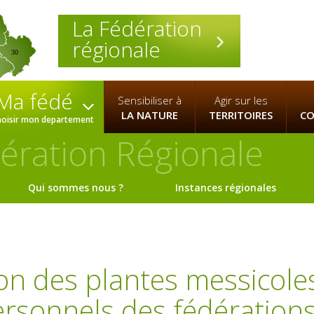
La Fédération
régionale
30
Ma fédé
Sensibiliser à
Agir sur les
LA NATURE
TERRITOIRES
CO
hoisir mon departement
ération Régionale
Qui sommes nous ?
Instances régionales
on des plantes messicoles
ersonnels des fédération