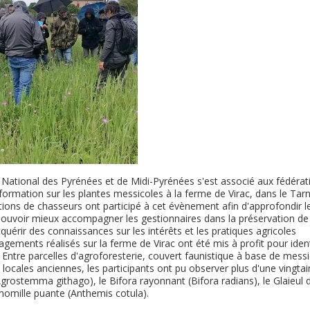
 National des Pyrénées et de Midi-Pyrénées s'est associé aux fédérat
ormation sur les plantes messicoles à la ferme de Virac, dans le Tarn
tions de chasseurs ont participé à cet évènement afin d'approfondir l
pouvoir mieux accompagner les gestionnaires dans la préservation de
quérir des connaissances sur les intérêts et les pratiques agricoles
ments réalisés sur la ferme de Virac ont été mis à profit pour ident
 Entre parcelles d'agroforesterie, couvert faunistique à base de mess
 locales anciennes, les participants ont pu observer plus d'une vingtai
Agrostemma githago), le Bifora rayonnant (Bifora radians), le Glaieul 
momille puante (Anthemis cotula).