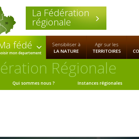
La Fédération
régionale
30
Ma fédé
Sensibiliser à
Agir sur les
LA NATURE
TERRITOIRES
CO
hoisir mon departement
ération Régionale
Qui sommes nous ?
Instances régionales