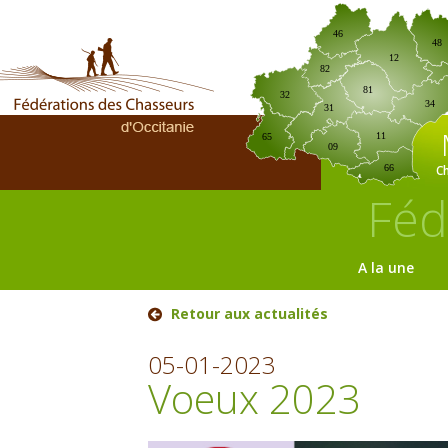
46
48
12
82
81
32
34
31
11
65
09
C
66
Féd
A la une
Retour aux actualités
05-01-2023
Voeux 2023