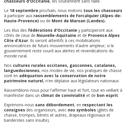
chasseurs d'Occitanie
, les soutiennent sans faille.
Le
18 septembre
prochain, nous invitons
tous les chasseurs
à participer aux
rassemblements de Forcalquier
(Alpes-de-
Haute-Provence)
ou de
Mont de Marsan (Landes).
Les élus des
fédérations d'Occitanie
y participeront aux
côtés de ceux de
Nouvelle-Aquitaine
et de
Provence Alpes
Côte d'Azur
. Ils seront attentifs à ces mobilisations
annonciatrices de futurs mouvements d'autre ampleur, si le
gouvernement reste sourd aux alertes et revendications du
monde rural.
Nos
cultures rurales
occitanes, gasconnes, catalanes,
languedociennes
, nos modes de vie, nos pratiques de chasse
sont en
adéquation avec la conservation de notre
patrimoine naturel
, n'en déplaise aux législateurs nationaux.
Rassemblons-nous pour l'affirmer haut et fort, tout en veillant à
manifester dans un
climat de convivialité
et de
bon esprit
.
Exprimons-nous
sans débordement
, en
respectant les
consignes
des organiseurs, avec
nos symboles
(gilets de
chasse, trompes, bérets et autres, drapeaux régionaux et
banderoles sans insulte).