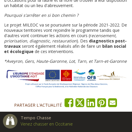
d'occasions pour la faune et la flore de trouver à leur disposition
un habitat ou un lieu d'abreuvement.
Pourquoi s'arrêter en si bon chemin ?
Le projet MILEOC va se poursuivre sur la période 2021-2022. De
nouveaux territoires vont rejoindre le programme tandis que
d'autres vont continuer les actions en cours (r
ecensement,
priorisation, diagnostic, restauration
). Des
diagnostics post-
travaux
seront également réalisés afin de faire un
bilan social
et écologique
de ces interventions.
*Aveyron, Gers, Haute-Garonne, Lot, Tarn, et Tarn-et-Garonne
PARTAGER L'ACTUALITÉ
Tempo Chasse
Venez chasser en Occitanie