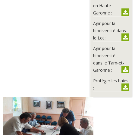
en Haute-
Téléc
Garonne :
Agir pour la
biodiversité dans
Téléc
le Lot :
Agir pour la
biodiversité
dans le Tarn-et-
Téléc
Garonne :
Protéger les haies
Téléc
: