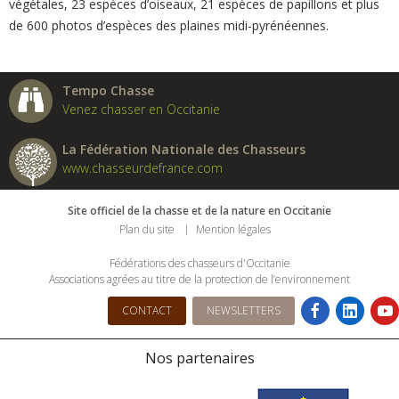
végétales, 23 espèces d’oiseaux, 21 espèces de papillons et plus
de 600 photos d’espèces des plaines midi-pyrénéennes.
Tempo Chasse
Venez chasser en Occitanie
La Fédération Nationale des Chasseurs
www.chasseurdefrance.com
Site officiel de la chasse et de la nature en Occitanie
Plan du site
Mention légales
Fédérations des chasseurs d'Occitanie
Associations agrées au titre de la protection de l’environnement
CONTACT
NEWSLETTERS
Nos partenaires