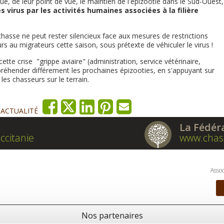
que, de leur point de vue, le maintien de l'épizootie dans le Sud-Ouest,
s virus par les activités humaines associées à la filière
hasse ne peut rester silencieux face aux mesures de restrictions
urs au migrateurs cette saison, sous prétexte de véhiculer le virus !
ette crise "grippe aviaire" (administration, service vétérinaire,
ppréhender différement les prochaines épizooties, en s'appuyant sur
les chasseurs sur le terrain.
'ACTUALITÉ
La Fédér
ccitanie
www.chas
Assoc
Nos partenaires