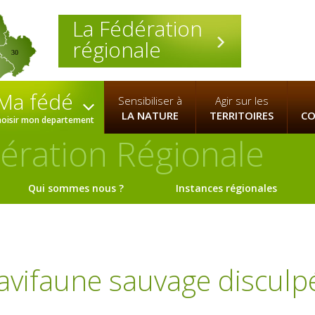
La Fédération
régionale
30
Ma fédé
Sensibiliser à
Agir sur les
LA NATURE
TERRITOIRES
CO
hoisir mon departement
ération Régionale
Qui sommes nous ?
Instances régionales
l'avifaune sauvage disculp