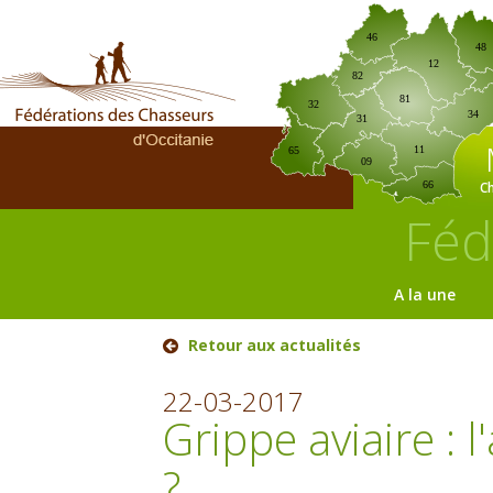
46
48
12
82
81
32
34
31
11
65
09
C
66
Féd
A la une
Retour aux actualités
22-03-2017
Grippe aviaire : 
?