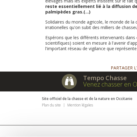
élevages mais les experts insistent sur le fait 
reste essentiellement lié à la diffusion de
palmipèdes gras.(...)
Solidaires du monde agricole, le monde de la c
irrationelles qu'on subit des milliers de chasse
Espérons que les différents intervenants dans c
scientifiques) soient en mesure à l'avenir d'a
l'important réseau de vigilance que représente 
PARTAGER L
Tempo Chasse
Venez chasser en O
Site officiel de la chasse et de la nature en Occitanie
Plan du site
Mention légales