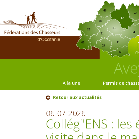
46
48
12
82
81
32
34
31
11
65
09
C
66
Ave
A la une
Permis de chass
Retour aux actualités
06-07-2026
Collégi'ENS : les
visite dans le m