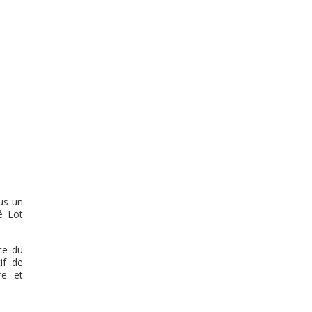
us un
é Lot
ce du
if de
re et