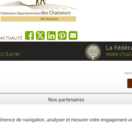
'ACTUALITÉ
La Fédér
ccitanie
www.chas
Assoc
Nos partenaires
xpérience de navigation, analyser et mesurer votre engagement 