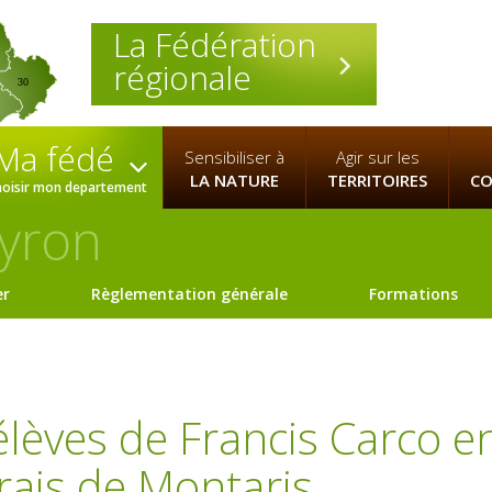
La Fédération
régionale
30
Ma fédé
Sensibiliser à
Agir sur les
LA NATURE
TERRITOIRES
CO
hoisir mon departement
yron
er
Règlementation générale
Formations
 élèves de Francis Carco e
arais de Montaris