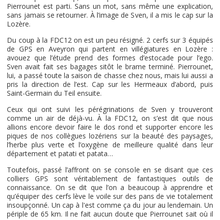
Pierrounet est parti. Sans un mot, sans même une explication,
sans jamais se retourner. À l’image de Sven, il a mis le cap sur la
Lozère.
Du coup à la FDC12 on est un peu résigné. 2 cerfs sur 3 équipés
de GPS en Aveyron qui partent en villégiatures en Lozère :
avouez que l’étude prend des formes d’estocade pour l’ego.
Sven avait fait ses bagages sitôt le brame terminé. Pierrounet,
lui, a passé toute la saison de chasse chez nous, mais lui aussi a
pris la direction de l’est. Cap sur les Hermeaux d’abord, puis
Saint-Germain du Teil ensuite.
Ceux qui ont suivi les pérégrinations de Sven y trouveront
comme un air de déjà-vu. À la FDC12, on s’est dit que nous
allions encore devoir faire le dos rond et supporter encore les
piques de nos collègues lozériens sur la beauté des paysages,
l’herbe plus verte et l’oxygène de meilleure qualité dans leur
département et patati et patata…
Toutefois, passé l’affront on se console en se disant que ces
colliers GPS sont véritablement de fantastiques outils de
connaissance. On se dit que l’on a beaucoup à apprendre et
qu’équiper des cerfs lève le voile sur des pans de vie totalement
insoupçonné. Un cap à l'est comme ça du jour au lendemain. Un
périple de 65 km. Il ne fait aucun doute que Pierrounet sait où il